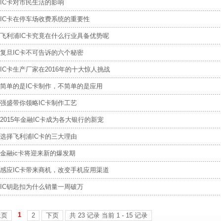
IC卡对市民生活的影响
IC卡在停车场收费系统的重要性
飞利浦IC卡究竟在什么行业具备优势呢
复旦IC卡不可告诉的六个秘密
IC卡生产厂家在2016年的十大惊人挑战
简单的是IC卡制作，不简单的是应用
强盛带你领略IC卡制作工艺
2015年金融IC卡成为各大银行的新宠
选择飞利浦IC卡的三大理由
金融ic卡将迎来新的爆发期
感应IC卡带来商机，改变手机应用渠道
IC钥匙扣为什么销量一周破万
1
上页
2
下页
共 23 记录 当前 1 - 15 记录