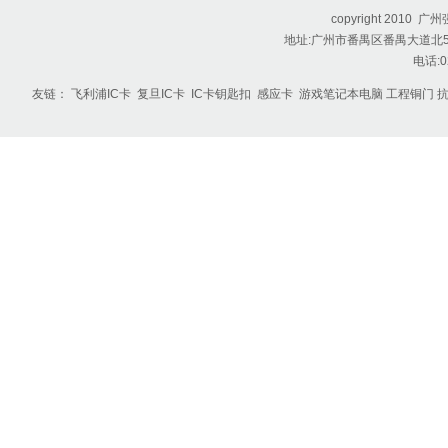
copyright 201
地址:广州市番禺区番禺大道北55
电话:0
友链：
飞利浦IC卡
复旦IC卡
IC卡钥匙扣
感应卡
游戏笔记本电脑
工程铜门