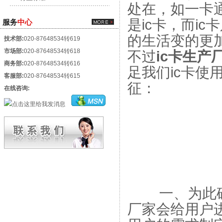
处在，如一卡
是ic卡，而i
服务
中心
的生活变的更
技术部:
020-87648534转619
市场部:
020-87648534转618
不过
ic卡生产
商务部:
020-87648534转616
足我们ic卡
客服部:
020-87648534转615
征：
在线咨询:
一、为此确保
厂家会给用户